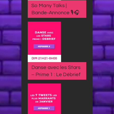
So Many Talks |
Bande-Annonce 🎙️🎧
DIM
21H21
-
0H00
Danse avec les Stars
– Prime 1 : Le Débrief