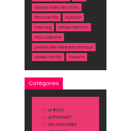
danse avec les stars
films netflix
humour
ines reg
james denton
nico capone
perles des réseaux sociaux
séries netflix
tweets
Catégories
LE BLOG
LE PODCAST
LES COULISSES