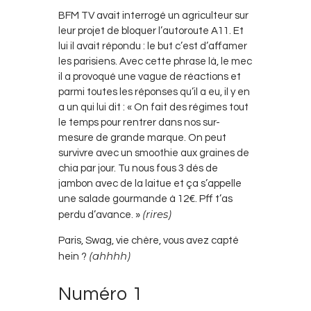
BFM TV avait interrogé un agriculteur sur
leur projet de bloquer l’autoroute A11. Et
lui il avait répondu : le but c’est d’affamer
les parisiens. Avec cette phrase là, le mec
il a provoqué une vague de réactions et
parmi toutes les réponses qu’il a eu, il y en
a un qui lui dit : « On fait des régimes tout
le temps pour rentrer dans nos sur-
mesure de grande marque. On peut
survivre avec un smoothie aux graines de
chia par jour. Tu nous fous 3 dés de
jambon avec de la laitue et ça s’appelle
une salade gourmande à 12€. Pff t’as
(rires)
perdu d’avance. »
Paris, Swag, vie chère, vous avez capté
(ahhhh)
hein ?
Numéro 1