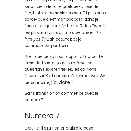
Pour cette première, j’ai pensé que ce
serait bien de faire quelque-chose de
fun, histoire de rigoler un peu. Et puis aussi
parce-que c’est mon podcast, donc je
fais ce que je veux.😜 Le top 7 des Tweets
(hm
les plus marrants du mois de janvier.
hm yes ?)
Bah écoutez déjà,
commencez-pas hein !
Bref, que ce soit par rapport à l’actualité,
la vie de tous les jours ou même les
question s existentielles, les opinions
fusent sur X et chacun s’exprime avec SA
j’a-dore !
personnalité,
Sans transition on commence avec le
numéro 7
Numéro 7
Celui-ci, il était en anglais à la base.