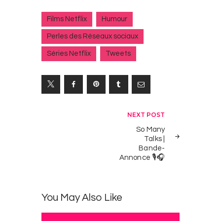
Films Netflix
Humour
Perles des Réseaux sociaux
Séries Netflix
Tweets
Navigation
NEXT POST
de
So Many
Talks |
l’article
Bande-
Annonce 🎙️🎧
You May Also Like