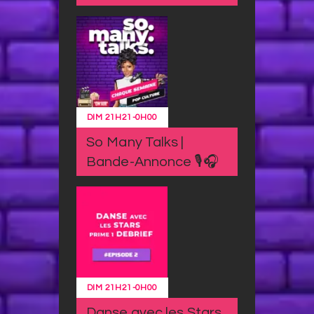
DIM
21H21
-
0H00
So Many Talks |
Bande-Annonce 🎙️🎧
DIM
21H21
-
0H00
Danse avec les Stars