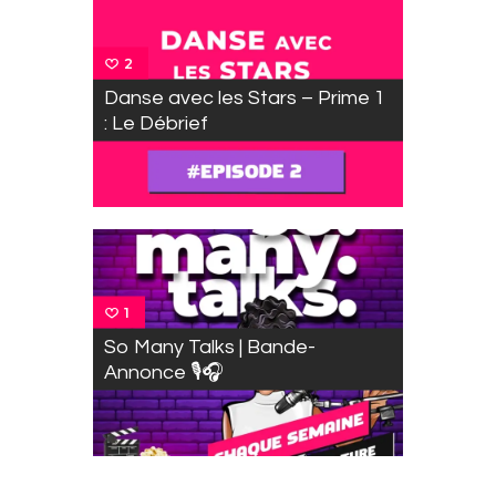
2
Danse avec les Stars – Prime 1
: Le Débrief
1
So Many Talks | Bande-
Annonce 🎙️🎧