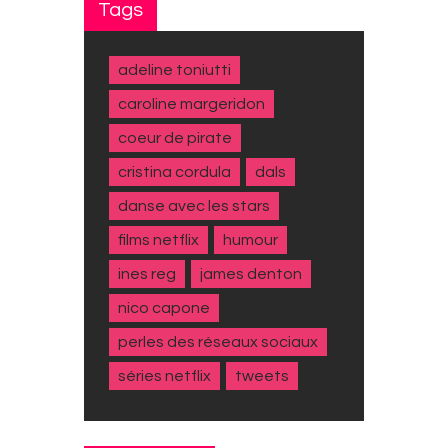
Tags
adeline toniutti
caroline margeridon
coeur de pirate
cristina cordula
dals
danse avec les stars
films netflix
humour
ines reg
james denton
nico capone
perles des réseaux sociaux
séries netflix
tweets