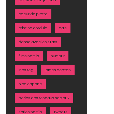
caroline margeridon
coeur de pirate
cristina cordula
dals
danse avec les stars
films netflix
humour
ines reg
james denton
nico capone
perles des réseaux sociaux
séries netflix
tweets