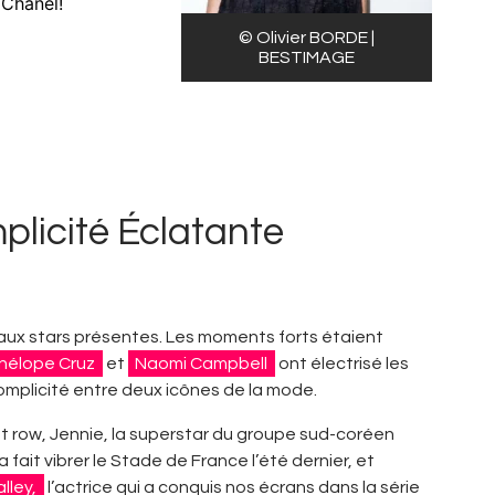
 Chanel!
© Olivier BORDE |
BESTIMAGE
licité Éclatante
 aux stars présentes. Les moments forts étaient
nélope Cruz
et
Naomi Campbell
ont électrisé les
plicité entre deux icônes de la mode.
nt row, Jennie, la superstar du groupe sud-coréen
a fait vibrer le Stade de France l’été dernier, et
lley,
l’actrice qui a conquis nos écrans dans la série