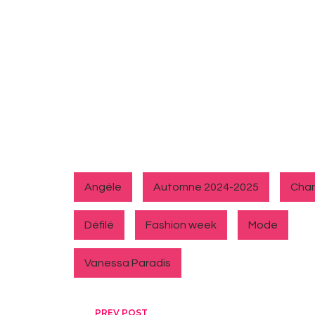
Angèle
Automne 2024-2025
Chan
Défilé
Fashion week
Mode
Vanessa Paradis
PREV POST