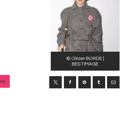
© Olivier BORDE |
BESTIMAGE
el