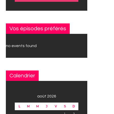
Vos épisodes préférés
no events found
Calendrier
août 2026
L
M
M
J
V
S
D
1
2