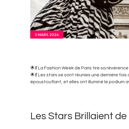
5 MARS 2024
🌟💃 La Fashion Week de Paris tire sa révérence
🌟💃 Les stars se sont réunies une dernière f
époustouflant, et elles ont illuminé le podium 
Les Stars Brillaient de