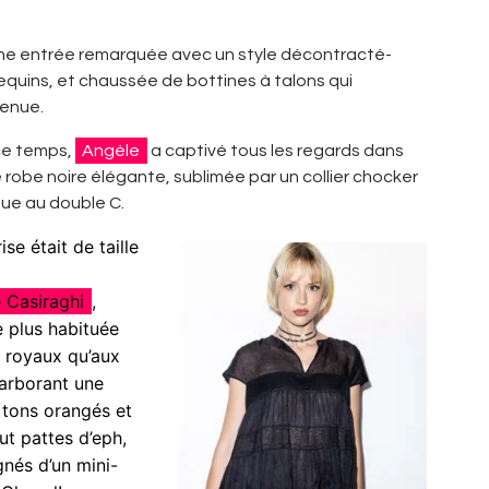
t une entrée remarquée avec un style décontracté-
 sequins, et chaussée de bottines à talons qui
tenue.
ce temps,
Angèle
a captivé tous les regards dans
 robe noire élégante, sublimée par un collier chocker
ue au double C.
ise était de taille
e Casiraghi
,
e plus habituée
s royaux qu’aux
arborant une
 tons orangés et
ut pattes d’eph,
és d’un mini-