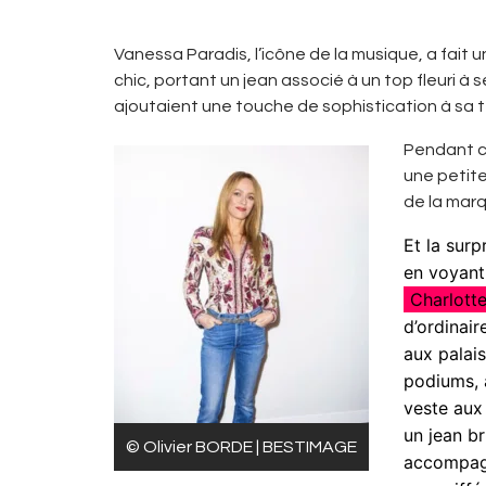
Vanessa Paradis, l’icône de la musique, a fai
chic, portant un jean associé à un top fleuri à
ajoutaient une touche de sophistication à sa 
Pendant 
une petite
de la marq
Et la surpr
en voyant
Charlott
d’ordinair
aux palai
podiums, 
veste aux
un jean br
© Olivier BORDE | BESTIMAGE
accompagn