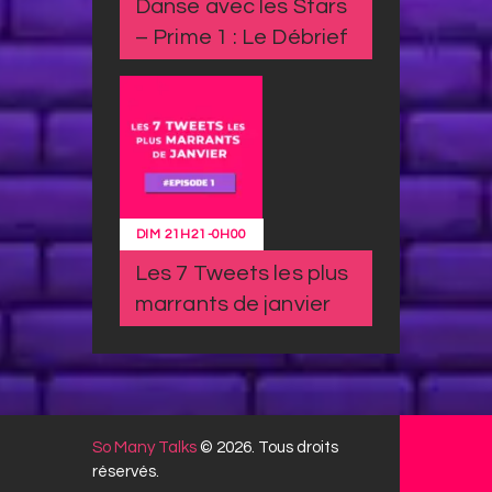
Danse avec les Stars
– Prime 1 : Le Débrief
DIM
21H21
-
0H00
Les 7 Tweets les plus
marrants de janvier
So Many Talks
© 2026. Tous droits
réservés.