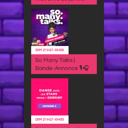
DIM
21H21
-
0H00
So Many Talks |
Bande-Annonce 🎙️🎧
DIM
21H21
-
0H00